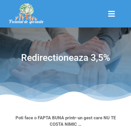
Skip
to
content
Toggle
Naviga
POVESTEA NOASTRA
Redirectioneaza 3,5%
TERAPII
DIRECTIONEAZA 20%
REDIRECTIONEAZA 3,5%
CONTACT
Poti face o FAPTA BUNA printr-un gest care NU TE
COSTA NIMIC …